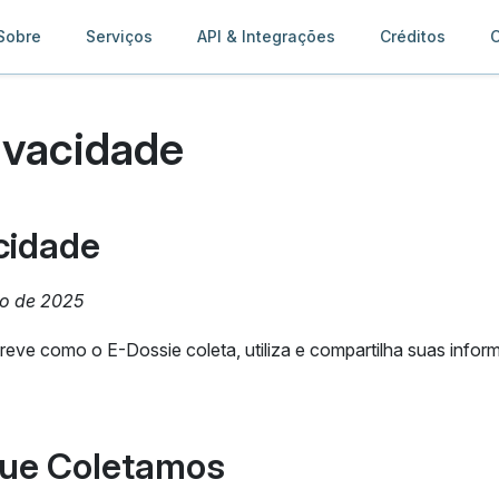
Sobre
Serviços
API & Integrações
Créditos
C
rivacidade
acidade
ço de 2025
creve como o E-Dossie coleta, utiliza e compartilha suas inf
que Coletamos